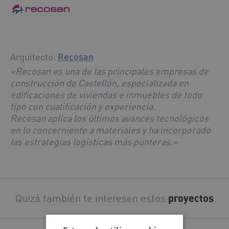
Arquitecto:
Recosan
«Recosan es una de las principales empresas de
construcción de Castellón, especializada en
edificaciones de viviendas e inmuebles de todo
tipo con cualificación y experiencia.
Recosan aplica los últimos avances tecnológicos
en lo concerniente a materiales y ha incorporado
las estrategias logísticas más punteras.»
Quizá también te interesen estos
proyectos