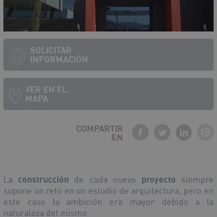
SOLICITAR
INFORMACIÓN
VER EN EL
MAPA
COMPARTIR
EN
Debe activar javascript para ver el mapa
La
construcción
de cada nuevo
proyecto
siempre
supone un reto en un estudio de arquitectura, pero en
este caso la ambición era mayor debido a la
naturaleza del mismo.