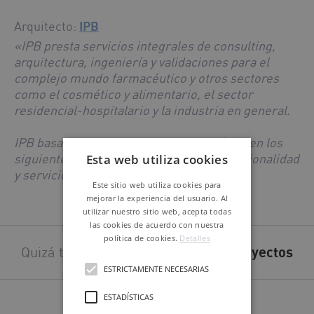
Arquitecto:
IPB
«IPB presta servicios integrales de consulting,
arquitectura, ingeniería y validaciones para el
complejo mundo farmacéutico y otros sectores
como el cosmético y alimentario, el sector
residencial-hospitalario y la industria en general.
IPB basa su existencia, su labor y su éxito en los
siguientes valores: independencia, profesionalidad
Esta web utiliza cookies
y servicio integral.»
Este sitio web utiliza cookies para
mejorar la experiencia del usuario. Al
utilizar nuestro sitio web, acepta todas
las cookies de acuerdo con nuestra
política de cookies.
Detalles
Quizá también te interesen estos
proyectos
ESTRICTAMENTE NECESARIAS
ESTADÍSTICAS