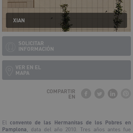
XIAN
SOLICITAR
INFORMACIÓN
VER EN EL
MAPA
COMPARTIR
EN
Debe activar javascript para ver el mapa
El
convento de las Hermanitas de los Pobres en
Pamplona
, data del año 2010. Tres años antes fue