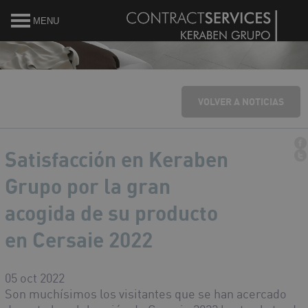
MENU
VOLVER A NOTICIAS
Satisfacción en Keraben
Grupo por la gran
acogida de su producto
en Cersaie 2022
05 oct 2022
Son muchísimos los visitantes que se han acercado