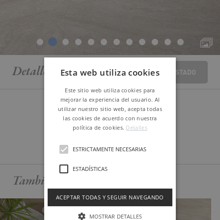
Detalle
piezas
Esta web utiliza cookies
VOLVER AL LISTADO
Este sitio web utiliza cookies para
mejorar la experiencia del usuario. Al
utilizar nuestro sitio web, acepta todas
las cookies de acuerdo con nuestra
política de cookies.
Detalles
MÁS DATOS TÉCNICOS
ESTRICTAMENTE NECESARIAS
ESTADÍSTICAS
También te puede
interesar
ACEPTAR TODAS Y SEGUIR NAVEGANDO
MOSTRAR DETALLES