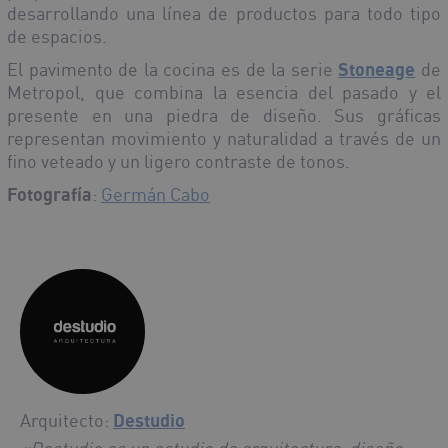
desarrollando una línea de productos para todo tipo
de espacios.
El pavimento de la cocina es de la serie
Stoneage
de
Metropol, que combina la esencia del pasado y el
presente en una piedra de diseño. Sus gráficas
representan movimiento y naturalidad a través de un
fino veteado y un ligero contraste de tonos.
Fotografía
:
Germán Cabo
Arquitecto:
Destudio