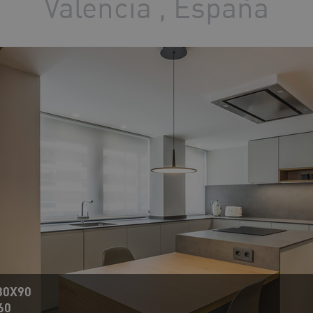
Valencia , España
30X90
60