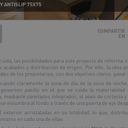
 ANTISLIP 75X75
COMPARTIR
EN
ruida, las posibilidades para este proyecto de reforma i
 acabados y distribución de origen. Por ello, la idea p
des de los propietarios, con dos objetivos claros: ganar i
nciando claramente la zona de día de la zona de noche
 generoso pasillo en el que se cuida la materialidad
ta, mediante panelados integrados, el aseo de cortesía y 
se vislumbra al fondo a través de una puerta de eje des
 exterior acristaladas en su totalidad, lo que, distri
onismo en cada una de ellas.