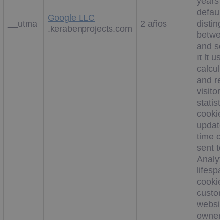
years
defau
Google LLC
__utma
2 años
disti
.kerabenprojects.com
betwe
and s
It it 
calcu
and r
visitor
statis
cookie
updat
time d
sent 
Analy
lifesp
cooki
custo
websi
owner