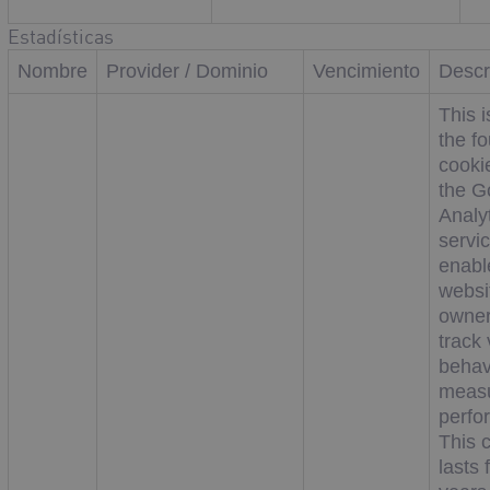
Estadísticas
Nombre
Provider / Dominio
Vencimiento
Descr
This i
the f
cooki
the G
Analy
servi
enabl
websi
owner
track 
behav
measu
perfo
This 
lasts 