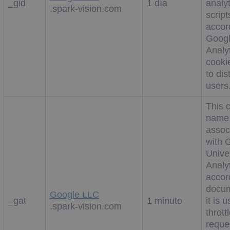
_gid
1 día
analyt
.spark-vision.com
scrip
accor
Goog
Analyt
cooki
to dis
users
This 
name 
assoc
with 
Unive
Analyt
accor
docum
Google LLC
_gat
1 minuto
it is 
.spark-vision.com
thrott
reques