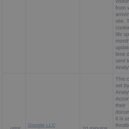
visit
from 
arrivi
site. 
cooki
life s
month
updat
time d
sent 
Analyt
This c
set b
Analyt
Accor
their
docum
it is 
Google LLC
thrott
__utmt
10 minutos