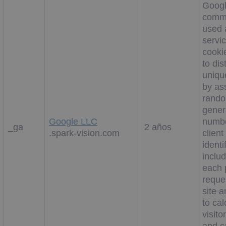
Googl
comm
used 
servic
cooki
to dis
uniqu
by as
rando
gener
Google LLC
numbe
_ga
2 años
.spark-vision.com
client
identif
includ
each 
reques
site 
to cal
visito