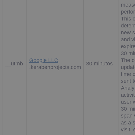
measu
perfo
This 
deter
new s
and v
expire
30 mi
Google LLC
The c
__utmb
30 minutos
.kerabenprojects.com
updat
time d
sent 
Analy
activi
user w
30 min
span 
as a s
visit, 