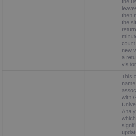
the u
leave
then r
the si
return
minute
count
new vi
a retu
visitor
This 
name 
assoc
with 
Unive
Analyt
which
signif
updat