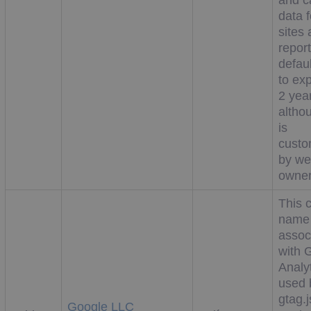
and 
data f
sites 
repor
defaul
to exp
2 yea
altho
is
custo
by we
owner
This 
name 
assoc
with 
Analyt
used 
gtag.
Google LLC