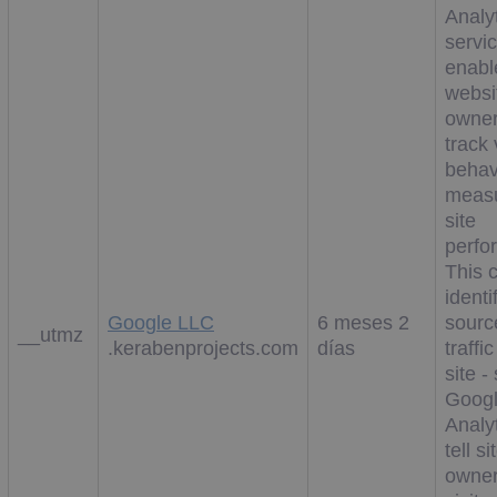
Analy
servi
enabl
websi
owner
track 
behav
measu
site
perfo
This 
identi
Google LLC
6 meses 2
sourc
__utmz
.kerabenprojects.com
días
traffic
site -
Goog
Analy
tell si
owner