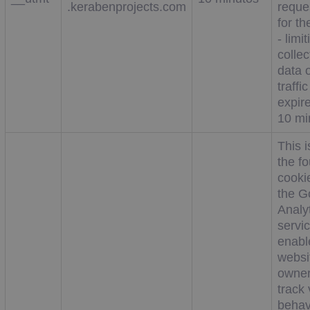
.kerabenprojects.com
reque
for th
- limi
collec
data 
traffic
expire
10 mi
This i
the f
cooki
the G
Analy
servi
enabl
websi
owner
track 
behav