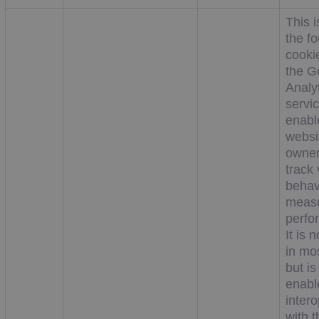
This i
the f
cooki
the G
Analy
servi
enabl
websi
owner
track 
behav
measu
perfo
It is 
in mos
but is
enabl
intero
with t