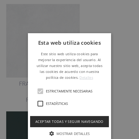
Esta web utiliza cookies
Este sitio web utiliza cookies para
mejorar la experiencia del usuario. Al
utilizar nuestro sitio web, acepta todas
las cookies de acuerdo con nuestra
política de cookies.
Detalles
FRANCISCO WHITE
60 X 60 cm
ESTRICTAMENTE NECESARIAS
Ref. P0007386
ESTADÍSTICAS
ACEPTAR TODAS Y SEGUIR NAVEGANDO
MOSTRAR DETALLES