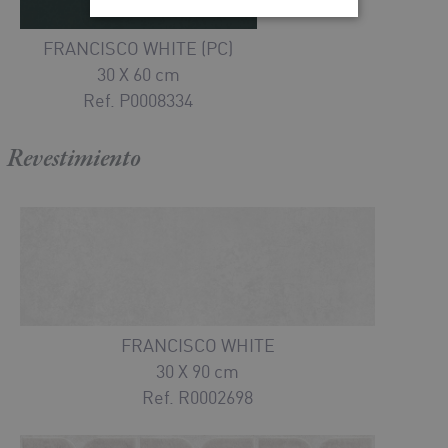
FRANCISCO WHITE (PC)
30 X 60 cm
Ref. P0008334
Revestimiento
FRANCISCO WHITE
30 X 90 cm
Ref. R0002698