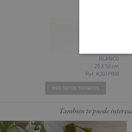
BLANCO
25 X 50 cm
Ref. K30TP000
MÁS DATOS TÉCNICOS
También te puede
interes