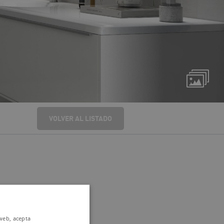
VOLVER AL LISTADO
 web, acepta