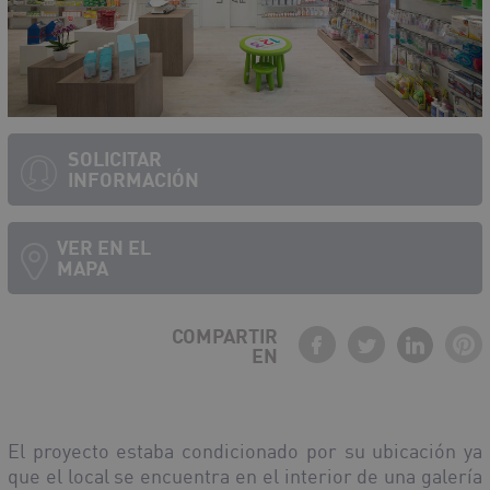
SOLICITAR
INFORMACIÓN
VER EN EL
MAPA
COMPARTIR
EN
Debe activar javascript para ver el mapa
El proyecto estaba condicionado por su ubicación ya
que el local se encuentra en el interior de una galería