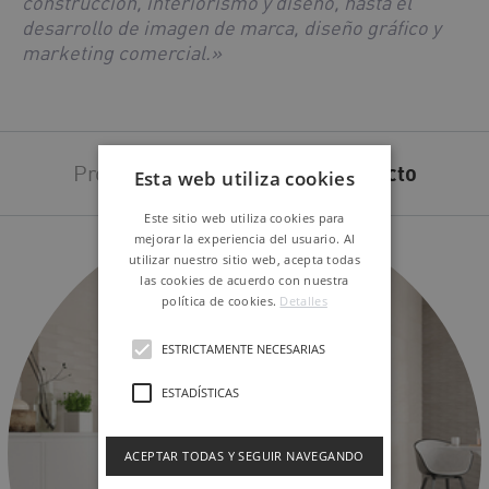
construcción, interiorismo y diseño, hasta el
desarrollo de imagen de marca, diseño gráfico y
marketing comercial.»
Productos utilizados en el
proyecto
Esta web utiliza cookies
Este sitio web utiliza cookies para
mejorar la experiencia del usuario. Al
utilizar nuestro sitio web, acepta todas
las cookies de acuerdo con nuestra
política de cookies.
Detalles
ESTRICTAMENTE NECESARIAS
ESTADÍSTICAS
ACEPTAR TODAS Y SEGUIR NAVEGANDO