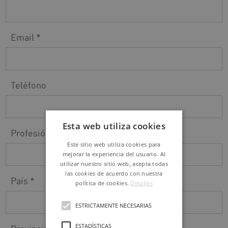
Email *
Teléfono
Esta web utiliza cookies
Profesión *
Este sitio web utiliza cookies para
mejorar la experiencia del usuario. Al
utilizar nuestro sitio web, acepta todas
las cookies de acuerdo con nuestra
País *
política de cookies.
Detalles
ESTRICTAMENTE NECESARIAS
ESTADÍSTICAS